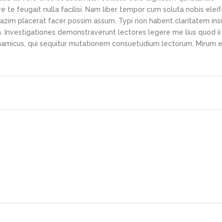
e te feugait nulla facilisi. Nam liber tempor cum soluta nobis elei
azim placerat facer possim assum. Typi non habent claritatem ins
em. Investigationes demonstraverunt lectores legere me lius quod ii
ynamicus, qui sequitur mutationem consuetudium lectorum. Mirum e