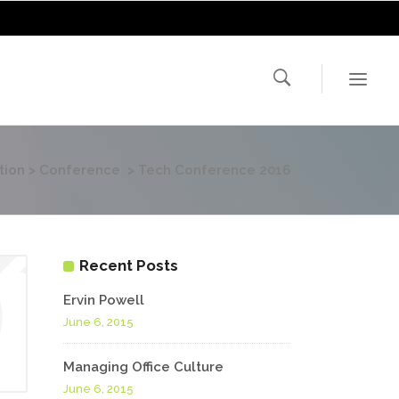
tion
>
Conference
>
Tech Conference 2016
Recent Posts
Ervin Powell
June 6, 2015
Managing Office Culture
June 6, 2015