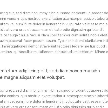
scing elit, sed diam nonummy nibh euismod tincidunt ut laoreet d
im veniam, quis nostrud exerci tation ullamcorper suscipit loborti
tem vel eum iriure dolor in hendrerit in vulputate velit esse mole
lisis at vero eros et accumsan et iusto odio dignissim qui blandit
e te feugait nulla facilisi. Nam liber tempor cum soluta nobis elei
azim placerat facer possim assum. Typi non habent claritatem ins
em. Investigationes demonstraverunt lectores legere me lius quod ii
ynamicus, qui sequitur mutationem consuetudium lectorum. Mirum e
ectetuer adipiscing elit, sed diam nonummy nibh
re magna aliquam erat volutpat.
scing elit, sed diam nonummy nibh euismod tincidunt ut laoreet d
im veniam, quis nostrud exerci tation ullamcorper suscipit loborti
tem vel eum iriure dolor in hendrerit in vulputate velit esse mole
lisis at vero eros et accumsan et iusto odio dignissim qui blandit