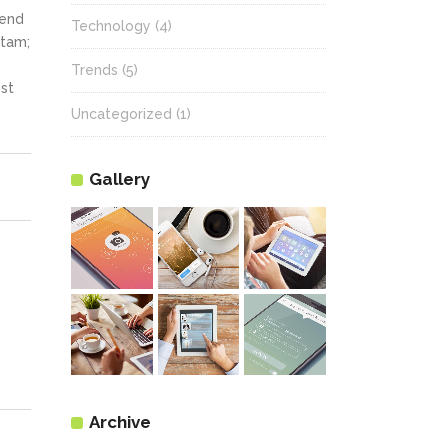
fend
Technology
(4)
itam;
Trends
(5)
st
Uncategorized
(1)
Gallery
Archive