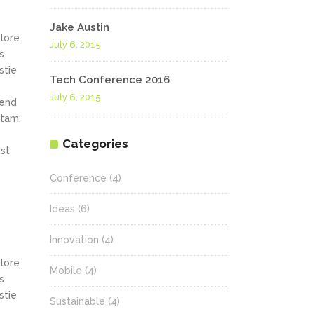
Jake Austin
olore
July 6, 2015
s
stie
Tech Conference 2016
July 6, 2015
fend
itam;
Categories
st
Conference
(4)
Ideas
(6)
Innovation
(4)
olore
Mobile
(4)
s
stie
Sustainable
(4)