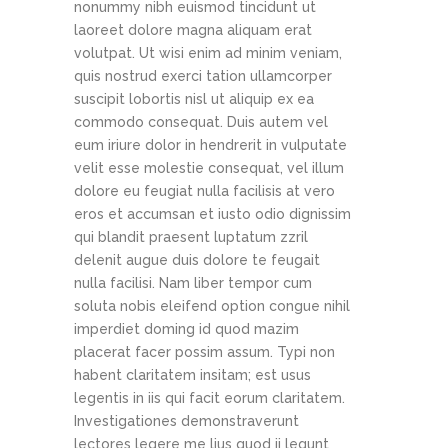
nonummy nibh euismod tincidunt ut
laoreet dolore magna aliquam erat
volutpat. Ut wisi enim ad minim veniam,
quis nostrud exerci tation ullamcorper
suscipit lobortis nisl ut aliquip ex ea
commodo consequat. Duis autem vel
eum iriure dolor in hendrerit in vulputate
velit esse molestie consequat, vel illum
dolore eu feugiat nulla facilisis at vero
eros et accumsan et iusto odio dignissim
qui blandit praesent luptatum zzril
delenit augue duis dolore te feugait
nulla facilisi. Nam liber tempor cum
soluta nobis eleifend option congue nihil
imperdiet doming id quod mazim
placerat facer possim assum. Typi non
habent claritatem insitam; est usus
legentis in iis qui facit eorum claritatem.
Investigationes demonstraverunt
lectores legere me lius quod ii legunt