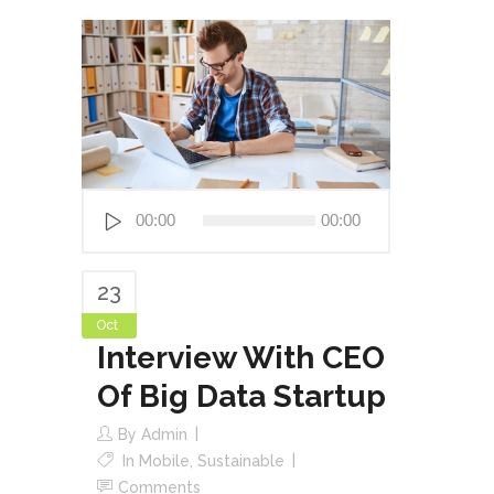
Audio
00:00
00:00
Player
23
Oct
Interview With CEO
Of Big Data Startup
By
Admin
In
Mobile
,
Sustainable
Comments