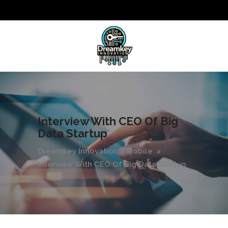
Interview With CEO Of Big
Data Startup
Dreamkey Innovation
>
Mobile
>
Interview With CEO Of Big Data Startup